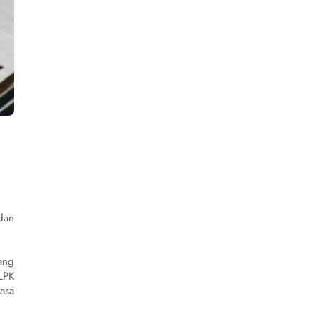
dan
ang
LPK
asa