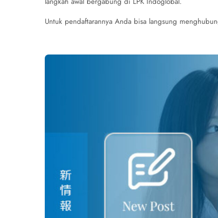
langkah awal bergabung di LPK Indoglobal.
Untuk pendaftarannya Anda bisa langsung menghubungi