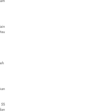
lam
ain
tau
leh
kan
 5S
dan