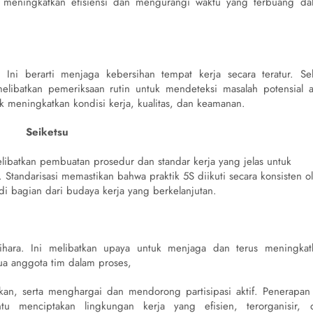
uk meningkatkan efisiensi dan mengurangi waktu yang terbuang da
Ini berarti menjaga kebersihan tempat kerja secara teratur. Sel
libatkan pemeriksaan rutin untuk mendeteksi masalah potensial a
k meningkatkan kondisi kerja, kualitas, dan keamanan.
Seiketsu
libatkan pembuatan prosedur dan standar kerja yang jelas untuk
Standarisasi memastikan bahwa praktik 5S diikuti secara konsisten o
i bagian dari budaya kerja yang berkelanjutan.
hara. Ini melibatkan upaya untuk menjaga dan terus meningkat
a anggota tim dalam proses,
an, serta menghargai dan mendorong partisipasi aktif. Penerapan
u menciptakan lingkungan kerja yang efisien, terorganisir, 