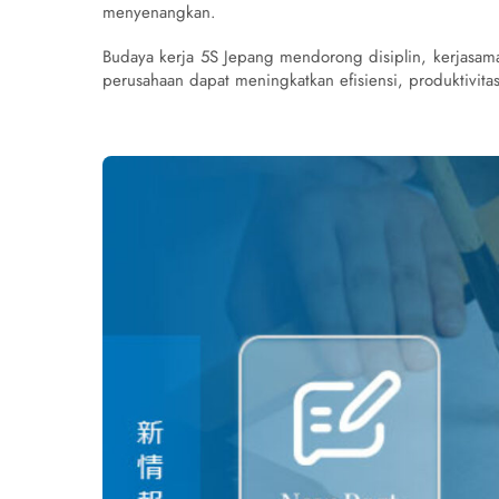
menyenangkan.
Budaya kerja 5S Jepang mendorong disiplin, kerjasama
perusahaan dapat meningkatkan efisiensi, produktivita