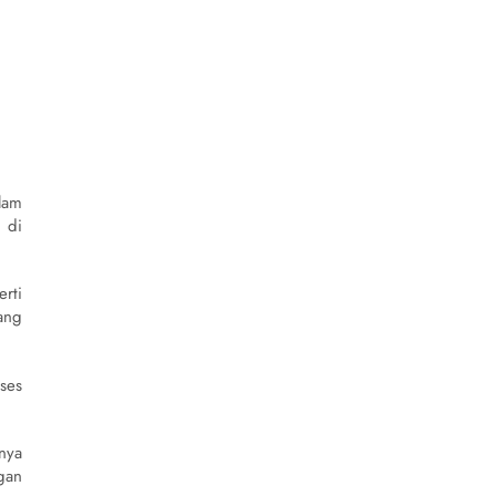
lam
 di
rti
ang
ses
nya
gan