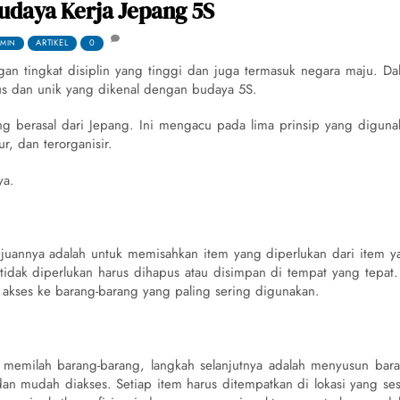
udaya Kerja Jepang 5S
ARTIKEL
0
MIN
gan tingkat disiplin yang tinggi dan juga termasuk negara maju. Da
sus dan unik yang dikenal dengan budaya 5S.
ng berasal dari Jepang. Ini mengacu pada lima prinsip yang diguna
r, dan terorganisir.
ya.
juannya adalah untuk memisahkan item yang diperlukan dari item y
tidak diperlukan harus dihapus atau disimpan di tempat yang tepat. 
ses ke barang-barang yang paling sering digunakan.
memilah barang-barang, langkah selanjutnya adalah menyusun bara
an mudah diakses. Setiap item harus ditempatkan di lokasi yang ses