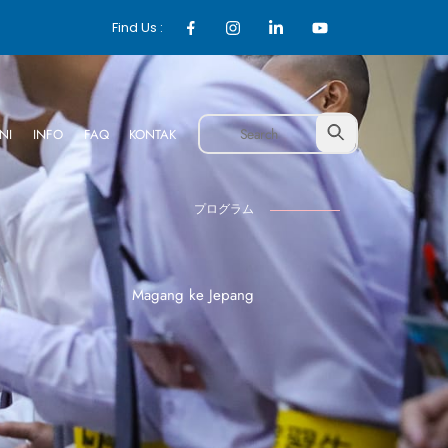
Find Us :
NI
INFO
FAQ
KONTAK
プログラム
Magang ke Jepang